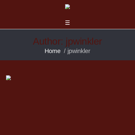
Author:
jpwinkler
Home
/
jpwinkler
us