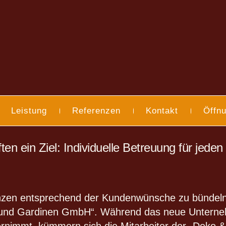
Leistung
Referenzen
Kontakt
Öffnu
en ein Ziel: Individuelle Betreuung für jede
en entsprechend der Kundenwünsche zu bündeln, 
und Gardinen GmbH“. Während das neue Unterne
rnimmt, kümmern sich die Mitarbeiter der „Deko 