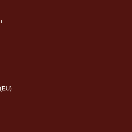
n
 (EU)