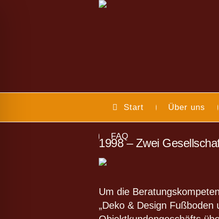
Start
Über uns
FAQ
1998 – Zwei Gesellschaft
ehinderten-Modus
Um die Beratungskompetenz
„Deko & Design Fußboden 
Objektkundengeschäfts übe