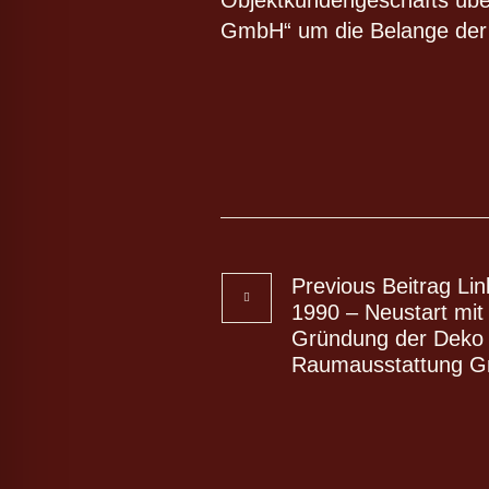
lssicheres Profil
GmbH“ um die Belange der 
-freundlicher Modus
den-Modus
psie-sicherer Modus
Previous
Beitrag
Lin
1990 – Neustart mit
Gründung der Deko
Raumausstattung 