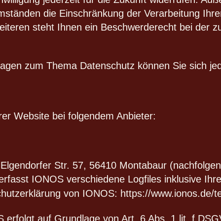
mständen die Einschränkung der Verarbeitung Ihr
iteren steht Ihnen ein Beschwerderecht bei der z
Fragen zum Thema Datenschutz können Sie sich jed
rer Website bei folgendem Anbieter:
, Elgendorfer Str. 57, 56410 Montabaur (nachfolg
rfasst IONOS verschiedene Logfiles inklusive Ihre
chutzerklärung von IONOS:
https://www.ionos.de/t
rfolgt auf Grundlage von Art. 6 Abs. 1 lit. f DS