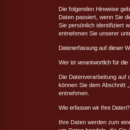
lssicheres Profil
Die folgenden Hinweise geb
Daten passiert, wenn Sie d
-freundlicher Modus
Sie persönlich identifizie
entnehmen Sie unserer unte
den-Modus
Datenerfassung auf dieser W
Wer ist verantwortlich für di
psie-sicherer Modus
Die Datenverarbeitung auf 
können Sie dem Abschnitt „H
entnehmen.
Wie erfassen wir Ihre Daten?
Ihre Daten werden zum einen