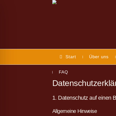
Start
Über uns
FAQ
Datenschutz­erkl
1. Datenschutz auf einen B
ehinderten-Modus
Allgemeine Hinweise