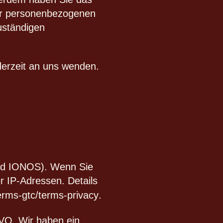
er personenbezogenen
uständigen
erzeit an uns wenden.
end IONOS). Wenn Sie
r IP-Adressen. Details
erms-gtc/terms-privacy
.
GVO. Wir haben ein